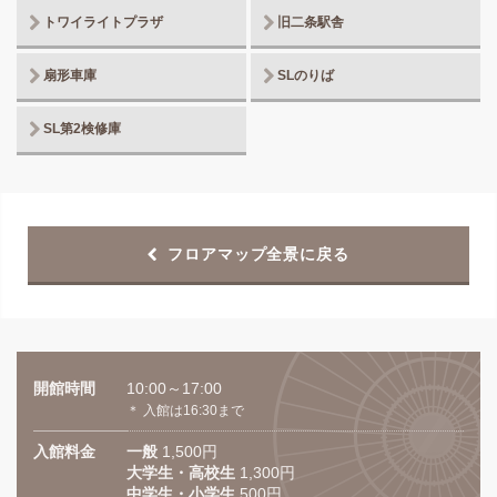
トワイライトプラザ
旧二条駅舎
扇形車庫
SLのりば
SL第2検修庫
フロアマップ全景に戻る
開館時間
10:00～17:00
＊ 入館は16:30まで
入館料金
一般
1,500円
大学生・高校生
1,300円
中学生・小学生
500円