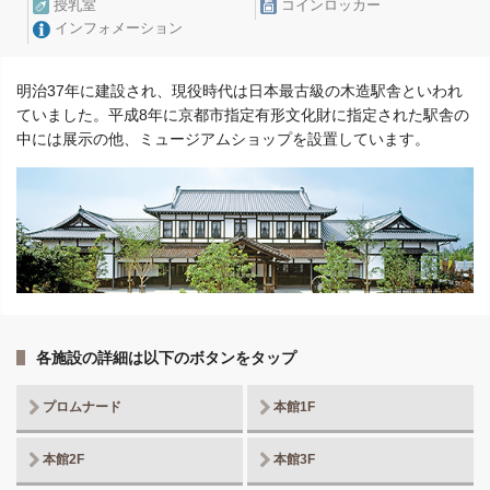
授乳室
コインロッカー
インフォメーション
明治37年に建設され、現役時代は日本最古級の木造駅舎といわれ
ていました。平成8年に京都市指定有形文化財に指定された駅舎の
中には展示の他、ミュージアムショップを設置しています。
各施設の詳細は以下のボタンをタップ
プロムナード
本館1F
本館2F
本館3F