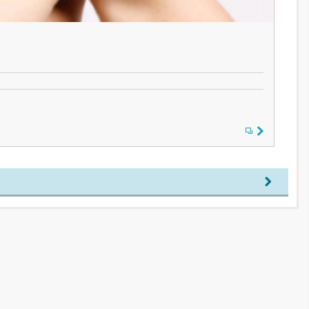
「“
場所
時刻
“ち